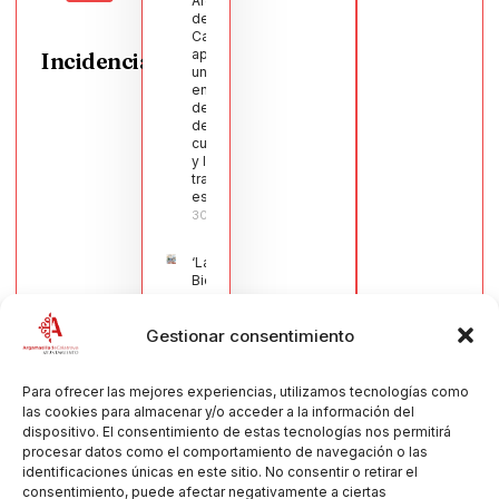
Argamasilla
de
Calatrava
aprueba
Incidencias
una moción
en defensa
del sector
de la
cuchillería
y la navaja
tradicional
española
30/07/2026
‘La
Bienvenida’,
estampa de
la llegada
Gestionar consentimiento
de la Virgen
obra de
María Jesús
Muñoz
Para ofrecer las mejores experiencias, utilizamos tecnologías como
Muñoz,
las cookies para almacenar y/o acceder a la información del
anuncia las
dispositivo. El consentimiento de estas tecnologías nos permitirá
Fiestas
procesar datos como el comportamiento de navegación o las
Patronales
identificaciones únicas en este sitio. No consentir o retirar el
2026
consentimiento, puede afectar negativamente a ciertas
30/07/2026