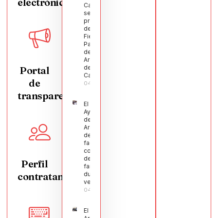
electrónica
Castellanos
será el
pregonero
de las
Fiestas
Patronales
de
Argamasilla
de
Portal
Calatrava
de
04/08/2026
transparencia
El
Ayuntamiento
de
Argamasilla
de Calatrava
facilita la
conciliación
de 200
Perfil
familias
contratante
durante el
verano
04/08/2026
El Pleno de