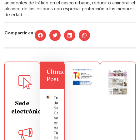
accidentes de tráfico en el casco urbano, reducir o aminorar el
alcance de las lesiones con especial protección a los menores
de edad.
Compartir en:
Últimos
Post
Francisco
Sede
Javier
Segura
electrónica
Castellanos
será el
pregonero
de las
Fiestas
Patronales