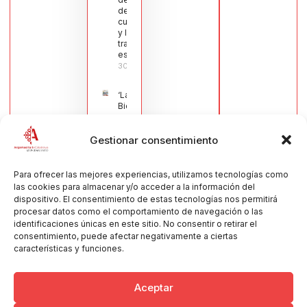
de la
cuchillería
y la navaja
tradicional
española
30/07/2026
‘La
Bienvenida’,
estampa de
la llegada
Gestionar consentimiento
de la Virgen
obra de
María Jesús
Muñoz
Para ofrecer las mejores experiencias, utilizamos tecnologías como
Muñoz,
las cookies para almacenar y/o acceder a la información del
anuncia las
dispositivo. El consentimiento de estas tecnologías nos permitirá
Fiestas
procesar datos como el comportamiento de navegación o las
Patronales
identificaciones únicas en este sitio. No consentir o retirar el
2026
consentimiento, puede afectar negativamente a ciertas
30/07/2026
características y funciones.
Aceptar