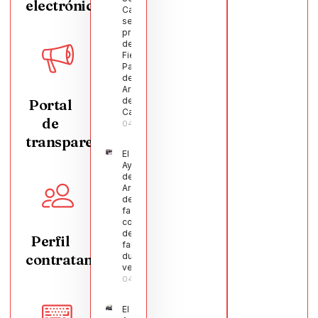
electrónica
Castellanos
será el
pregonero
de las
Fiestas
Patronales
de
Argamasilla
de
Portal
Calatrava
de
04/08/2026
transparencia
El
Ayuntamiento
de
Argamasilla
de Calatrava
facilita la
conciliación
de 200
Perfil
familias
contratante
durante el
verano
04/08/2026
El Pleno de