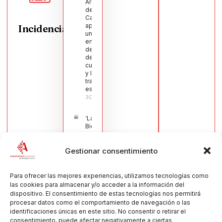
Argamasilla
de
Calatrava
aprueba
Incidencias
una moción
en defensa
del sector
de la
cuchillería
y la navaja
tradicional
española
30/07/2026
‘La
Bienvenida’,
estampa de
la llegada
Gestionar consentimiento
de la Virgen
obra de
María Jesús
Muñoz
Para ofrecer las mejores experiencias, utilizamos tecnologías como
Muñoz,
las cookies para almacenar y/o acceder a la información del
anuncia las
dispositivo. El consentimiento de estas tecnologías nos permitirá
Fiestas
procesar datos como el comportamiento de navegación o las
Patronales
identificaciones únicas en este sitio. No consentir o retirar el
2026
consentimiento, puede afectar negativamente a ciertas
30/07/2026