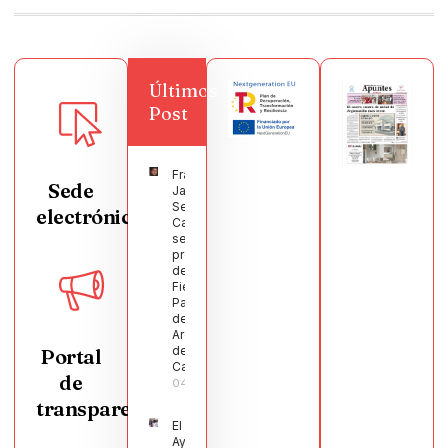
Últimos
Post
Francisco
Sede
Javier
Segura
electrónica
Castellanos
será el
pregonero
de las
Fiestas
Patronales
de
Argamasilla
de
Portal
Calatrava
de
04/08/2026
transparencia
El
Ayuntamiento