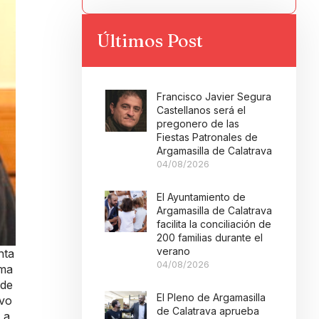
Últimos Post
Francisco Javier Segura
Castellanos será el
pregonero de las
Fiestas Patronales de
Argamasilla de Calatrava
04/08/2026
El Ayuntamiento de
Argamasilla de Calatrava
facilita la conciliación de
200 familias durante el
verano
nta
04/08/2026
rma
 de
El Pleno de Argamasilla
uvo
de Calatrava aprueba
 a