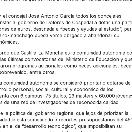
 el concejal José Antonio García todos los concejales
nstar al gobierno de Dolores de Cospedal a dotar una part
ones de euros, destinada a “becas y ayudas al estudio”, pa
lano-manchego pueda verse obligado a abandonar su
nómicas.
cordó que Castilla-La Mancha es la comunidad autónoma c
as últimas convocatorias del Ministerio de Educación y qu
aron programas adicionales como becas adicionales, beca
sobrevenido, entre otros.
la comunidad autónoma se consideró prioritario dotarse de
rrollo personal, social, cultural y económico de los
nta con 6 campus, 75 títulos, 23 masters y 60.000 jóvene
 de una red de investigadores de reconocida calidad.
la política del gobierno regional que lejos de priorizar la
rsidad la esta sometiendo a recortes presupuestarios del 4
en el de “desarrollo tecnológico”, que imposibilitan su