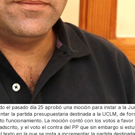
do el pasado día 25 aprobó una moción para instar a la Ju
tar la partida presupuestaria destinada a la UCLM, de fo
cto funcionamiento. La moción contó con los votos a favor
adscrito, y el voto el contra del PP que sin embargo si est
 texto en la que se insta a incrementar la partida destinada