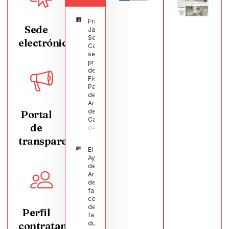
Francisco
Sede
Javier
Segura
electrónica
Castellanos
será el
pregonero
de las
Fiestas
Patronales
de
Argamasilla
de
Portal
Calatrava
de
04/08/2026
transparencia
El
Ayuntamiento
de
Argamasilla
de Calatrava
facilita la
conciliación
de 200
Perfil
familias
contratante
durante el