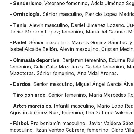
– Senderismo
. Veterano femenino, Adela Jiménez Seg
– Ornitología
. Sénior masculino, Patricio López Madrid
– Tenis
. Alevín masculino, Daniel Jiménez Lozano. Ju
Javier Monroy López; femenino, María del Carmen Mol
– Pádel
. Sénior masculino, Marcos Gomez Sánchez y 
Isabel Alcaide Bellón. Alevín masculino, Cristian Me
– Gimnasia deportiva
. Benjamín femenino, Edurne Rubi
femenino, Celia Calle Mazoteras. Cadete femenino, Mar
Mazoteras. Sénior femenino, Ana Vidal Arenas.
– Dardos
. Sénior masculino, Miguel Ángel García Álva
– Tiro con arco
. Sénior femenino, María Mercedes Ro
– Artes marciales
. Infantil masculino, Mario Lobo Rea
Agustín Jiménez Ruiz; femenino, Ilea Sobrino Valsera.
– Fútbol
. Pre benjamín masculino, Javier Valdera Sáe
masculino, Itzan Venteo Cabrera; femenino, Clara Villa