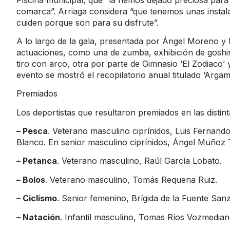
comarca”. Arriaga considera “que tenemos unas instala
cuiden porque son para su disfrute”.
A lo largo de la gala, presentada por Ángel Moreno y 
actuaciones, como una de zumba, exhibición de goshind
tiro con arco, otra por parte de Gimnasio ‘El Zodiaco’ y
evento se mostró el recopilatorio anual titulado ‘Argama
Premiados
Los deportistas que resultaron premiados en las distint
– Pesca
. Veterano masculino ciprínidos, Luis Fernan
Blanco. En senior masculino ciprínidos, Ángel Muñoz 
– Petanca
. Veterano masculino, Raúl García Lobato.
– Bolos
. Veterano masculino, Tomás Requena Ruiz.
– Ciclismo
. Senior femenino, Brígida de la Fuente San
– Natación
. Infantil masculino, Tomas Ríos Vozmedia