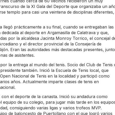
viernes cuando cerca de 60 vecinos recibieron un muy
ranscurso de la XI Gala del Deporte que organizaba un añ
se templo para casi una veintena de disciplinas diferentes,
ta llegó prácticamente a su final, cuando se entregaban las
 dedicada al deporte en Argamasilla de Calatrava y que,
das por la alcaldesa Jacinta Monroy Torrico, el concejal d
rcediano y el director provincial de la Consejería de
jón. Eran las autoridades más destacadas presentes, junto
enas de asistentes.
or la entrega al mundo del tenis. Socio del Club de Tenis 
residente también. Inició la Escuela de Tenis local, que
 Open Nacional de Tenis en la localidad y participó como
varios años. Actualmente imparte clases de tenis en
acional.
con el deporte de la canasta. Inició su andadura como
l equipo de su colegio, para jugar más tarde
en los equipo
rsidad, consiguiendo varias ligas y varios trofeos MVP.
uipo de baloncesto de Puertollano con el que logró varios