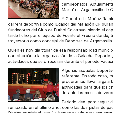
campeonatos. Actualmente 
Marín’ de Argamasilla de C
Y Godofredo Muñoz Ramíre
carrera deportiva como jugador del Malagón CF duran
fundadores del Club de Fútbol Calatrava, siendo el ca
tarde fichó por el equipo de Fuente el Fresno donde, t
trayectoria como concejal de Deportes de Argamasilla 
Quien es hoy día titular de esa responsabilidad munici
contribución a la organización de la Gala del Deporte
actividades que se ofrecerán durante el periodo vacaci
Algunas Escuelas Deportivas
referente. En todo caso, m
procuramos llevar a gala la
actividades para que los c
durante los meses de vera
Periodo ideal para seguir 
remozado en el último año, como las dos pistas de páde
Piscina municipal, que “la hemos dejado preciosa para 