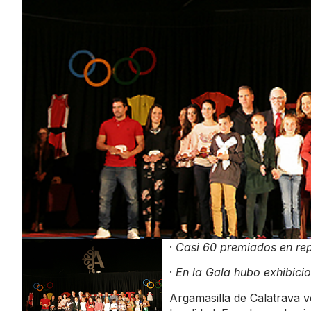
·
Casi 60 premiados en repr
·
En la Gala hubo exhibici
Argamasilla de Calatrava v