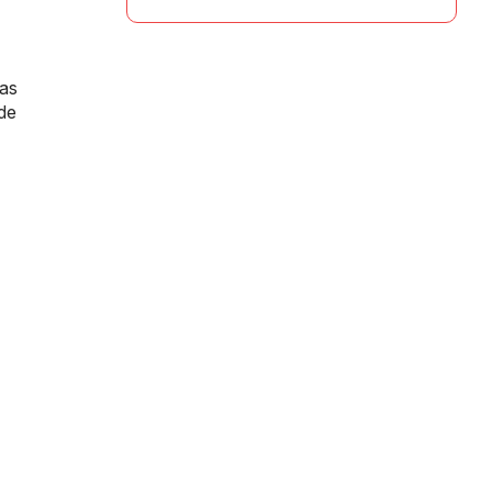
ias
de