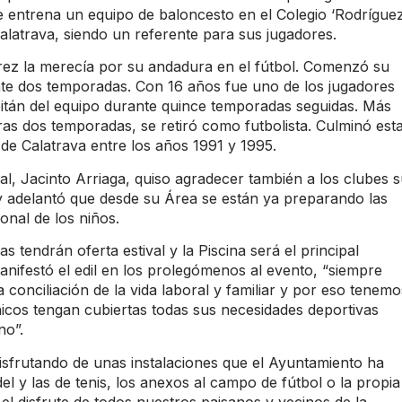
entrena un equipo de baloncesto en el Colegio ‘Rodrígue
alatrava, siendo un referente para sus jugadores.
z la merecía por su andadura en el fútbol. Comenzó su
te dos temporadas. Con 16 años fue uno de los jugadores
pitán del equipo durante quince temporadas seguidas. Más
ras dos temporadas, se retiró como futbolista. Culminó est
de Calatrava entre los años 1991 y 1995.
pal, Jacinto Arriaga, quiso agradecer también a los clubes 
 y adelantó que desde su Área se están ya preparando las
onal de los niños.
 tendrán oferta estival y la Piscina será el principal
anifestó el edil en los prolegómenos al evento, “siempre
 conciliación de la vida laboral y familiar y por eso tenemo
hicos tengan cubiertas todas sus necesidades deportivas
no”.
disfrutando de unas instalaciones que el Ayuntamiento ha
l y las de tenis, los anexos al campo de fútbol o la propia
el disfrute de todos nuestros paisanos y vecinos de la