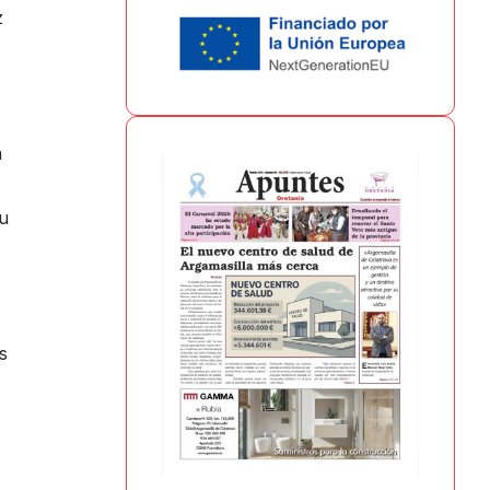
z
a
su
s