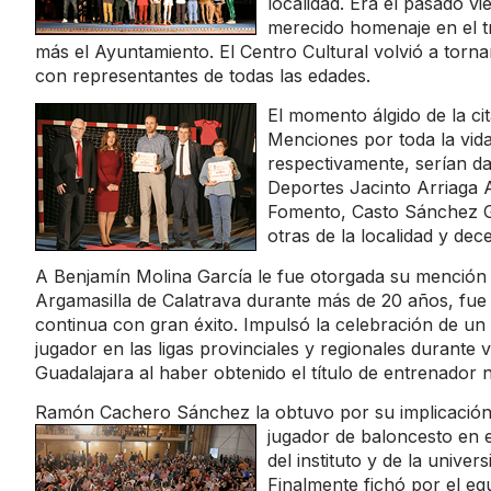
localidad. Era el pasado 
merecido homenaje en el t
más el Ayuntamiento. El Centro Cultural volvió a tornar
con representantes de todas las edades.
El momento álgido de la ci
Menciones por toda la vida
respectivamente, serían da
Deportes Jacinto Arriaga A
Fomento, Casto Sánchez Gi
otras de la localidad y dec
A Benjamín Molina García le fue otorgada su mención p
Argamasilla de Calatrava durante más de 20 años, fue p
continua con gran éxito. Impulsó la celebración de un
jugador en las ligas provinciales y regionales durante 
Guadalajara al haber obtenido el título de entrenador n
Ramón Cachero Sánchez la obtuvo por su implicación 
jugador de baloncesto en e
del instituto y de la unive
Finalmente fichó por el eq