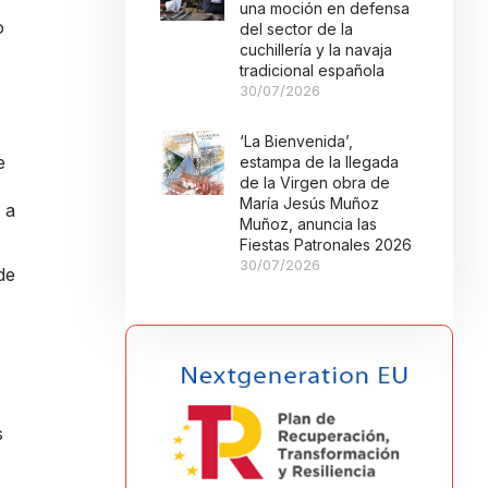
una moción en defensa
o
del sector de la
cuchillería y la navaja
tradicional española
30/07/2026
‘La Bienvenida’,
e
estampa de la llegada
de la Virgen obra de
María Jesús Muñoz
 a
Muñoz, anuncia las
Fiestas Patronales 2026
30/07/2026
de
s