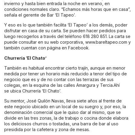
invierno y hasta bien entrada la noche en verano, en
condiciones normales claro. “Echamos más horas que en casa”,
señala el gerente de Bar ‘El Tapeo’.
Y eso es lo que también facilita ‘El Tapeo’ a los demás, poder
disfrutar en casa de su carta. Se pueden hacer pedidos para
luego recogerlos a través del teléfono 618 280 851. La carta se
puede consultar en su web corporativa,
www.bareltapeo.com
y
también cuentan con página en
Facebook
.
Churrería ‘El Chato’
También es habitual encontrar cierto trajín, aunque en menor
medida por tener un horario más reducido a tenor del tipo de
negocio que es y de no contar con las terrazas de sus
colegas, en la esquina de las calles Amargura y Tercia.Ahí
se ubica Churrería ‘El Chato’.
Su mentor, José Quilón Navas, lleva siete años al frente de
este negocio ubicado en un local de su suegro y, por eso, la
denominación comercial que le quiso dar al mismo, que se
divide en las tres zonas, la de trabajo o cocina donde elabora
los deliciosos churros o tostadas, una barra de bar al uso
presidida por la cafetera y zona de mesas.