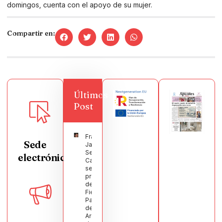
domingos, cuenta con el apoyo de su mujer.
Compartir en:
Últimos
Post
Francisco
Sede
Javier
Segura
electrónica
Castellanos
será el
pregonero
de las
Fiestas
Patronales
de
Argamasilla