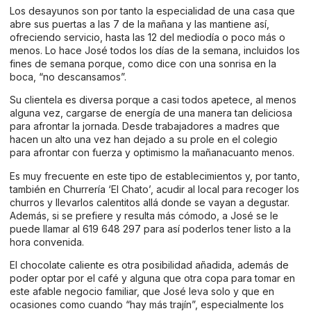
Los desayunos son por tanto la especialidad de una casa que
abre sus puertas a las 7 de la mañana y las mantiene así,
ofreciendo servicio, hasta las 12 del mediodía o poco más o
menos. Lo hace José todos los días de la semana, incluidos los
fines de semana porque, como dice con una sonrisa en la
boca, “no descansamos”.
Su clientela es diversa porque a casi todos apetece, al menos
alguna vez, cargarse de energía de una manera tan deliciosa
para afrontar la jornada. Desde trabajadores a madres que
hacen un alto una vez han dejado a su prole en el colegio
para afrontar con fuerza y optimismo la mañanacuanto menos.
Es muy frecuente en este tipo de establecimientos y, por tanto,
también en Churrería ‘El Chato’, acudir al local para recoger los
churros y llevarlos calentitos allá donde se vayan a degustar.
Además, si se prefiere y resulta más cómodo, a José se le
puede llamar al 619 648 297 para así poderlos tener listo a la
hora convenida.
El chocolate caliente es otra posibilidad añadida, además de
poder optar por el café y alguna que otra copa para tomar en
este afable negocio familiar, que José leva solo y que en
ocasiones como cuando “hay más trajín”, especialmente los