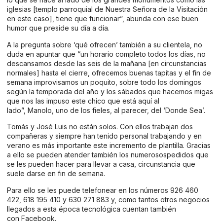
iglesias [templo parroquial de Nuestra Señora de la Visitación
en este caso], tiene que funcionar”, abunda con ese buen
humor que preside su día a día.
A la pregunta sobre ‘qué ofrecen’ también a su clientela, no
duda en apuntar que “un horario completo todos los días, no
descansamos desde las seis de la mañana [en circunstancias
normales] hasta el cierre, ofrecemos buenas tapitas y el fin de
semana improvisamos un poquito, sobre todo los domingos
según la temporada del año y los sábados que hacemos migas
que nos las impuso este chico que está aquí al
lado”, Manolo, uno de los fieles, al parecer, del ‘Donde Sea’.
Tomás y José Luis no están solos. Con ellos trabajan dos
compañeras y siempre han tenido personal trabajando y en
verano es más importante este incremento de plantilla. Gracias
a ello se pueden atender también los numerosospedidos que
se les pueden hacer para llevar a casa, circunstancia que
suele darse en fin de semana.
Para ello se les puede telefonear en los números 926 460
422, 618 195 410 y 630 271 883 y, como tantos otros negocios
llegados a esta época tecnológica cuentan también
con
Facebook
.