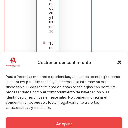
del sector
de la
cuchillería
y la navaja
tradicional
española
30/07/2026
‘La
Bienvenida’,
estampa de
la llegada
Gestionar consentimiento
de la Virgen
obra de
María Jesús
Muñoz
Para ofrecer las mejores experiencias, utilizamos tecnologías como
Muñoz,
las cookies para almacenar y/o acceder a la información del
anuncia las
dispositivo. El consentimiento de estas tecnologías nos permitirá
Fiestas
procesar datos como el comportamiento de navegación o las
Patronales
identificaciones únicas en este sitio. No consentir o retirar el
2026
consentimiento, puede afectar negativamente a ciertas
30/07/2026
características y funciones.
Aceptar