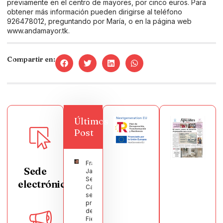
previamente en el centro de mayores, por cinco euros. Para
obtener más información pueden dirigirse al teléfono
926478012, preguntando por María, o en la página web
www.andamayor.tk
.
Compartir en:
Últimos
Post
Francisco
Sede
Javier
Segura
electrónica
Castellanos
será el
pregonero
de las
Fiestas