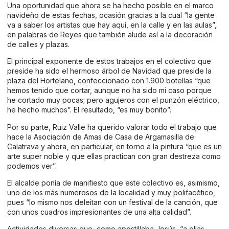
Una oportunidad que ahora se ha hecho posible en el marco
navideño de estas fechas, ocasión gracias a la cual “la gente
va a saber los artistas que hay aquí, en la calle y en las aulas”,
en palabras de Reyes que también alude así a la decoración
de calles y plazas.
El principal exponente de estos trabajos en el colectivo que
preside ha sido el hermoso árbol de Navidad que preside la
plaza del Hortelano, confeccionado con 1.900 botellas “que
hemos tenido que cortar, aunque no ha sido mi caso porque
he cortado muy pocas; pero agujeros con el punzón eléctrico,
he hecho muchos”. El resultado, “es muy bonito”.
Por su parte, Ruiz Valle ha querido valorar todo el trabajo que
hace la Asociación de Amas de Casa de Argamasilla de
Calatrava y ahora, en particular, en torno a la pintura “que es un
arte super noble y que ellas practican con gran destreza como
podemos ver”.
El alcalde ponía de manifiesto que este colectivo es, asimismo,
uno de los más numerosos de la localidad y muy polifacético,
pues “lo mismo nos deleitan con un festival de la canción, que
con unos cuadros impresionantes de una alta calidad”.
Actividades diversas que, como apostillaba Jesús, “a ellas