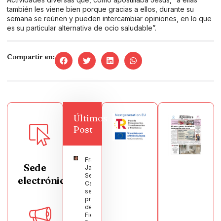
también les viene bien porque gracias a ellos, durante su
semana se reúnen y pueden intercambiar opiniones, en lo que
es su particular alternativa de ocio saludable”.
Compartir en:
Últimos
Post
Francisco
Sede
Javier
Segura
electrónica
Castellanos
será el
pregonero
de las
Fiestas