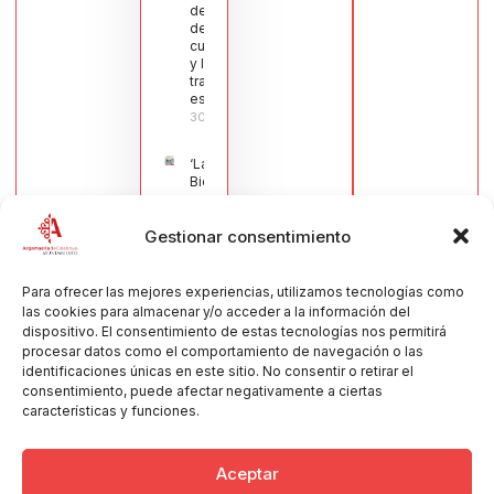
del sector
de la
cuchillería
y la navaja
tradicional
española
30/07/2026
‘La
Bienvenida’,
estampa de
la llegada
Gestionar consentimiento
de la Virgen
obra de
María Jesús
Muñoz
Para ofrecer las mejores experiencias, utilizamos tecnologías como
Muñoz,
las cookies para almacenar y/o acceder a la información del
anuncia las
dispositivo. El consentimiento de estas tecnologías nos permitirá
Fiestas
procesar datos como el comportamiento de navegación o las
Patronales
identificaciones únicas en este sitio. No consentir o retirar el
2026
consentimiento, puede afectar negativamente a ciertas
30/07/2026
características y funciones.
Aceptar