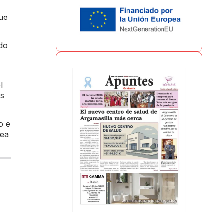
que
ado
l
os
o e
sea