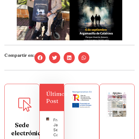
Compartir en:
Últimos
Post
Francisco
Sede
Javier
Segura
electrónica
Castellanos