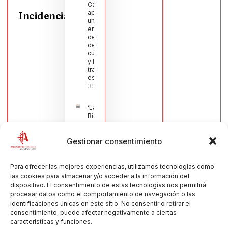
Calatrava
aprueba
Incidencias
una moción
en defensa
del sector
de la
cuchillería
y la navaja
tradicional
española
30/07/2026
‘La
Bienvenida’,
estampa de
la llegada
Gestionar consentimiento
de la Virgen
obra de
María Jesús
Muñoz
Para ofrecer las mejores experiencias, utilizamos tecnologías como
Muñoz,
las cookies para almacenar y/o acceder a la información del
anuncia las
dispositivo. El consentimiento de estas tecnologías nos permitirá
Fiestas
procesar datos como el comportamiento de navegación o las
Patronales
identificaciones únicas en este sitio. No consentir o retirar el
2026
consentimiento, puede afectar negativamente a ciertas
30/07/2026
características y funciones.