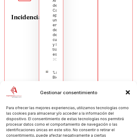
Argamasilla
de
Calatrava
aprueba
Incidencias
una moción
en defensa
del sector
de la
cuchillería
y la navaja
tradicional
española
30/07/2026
‘La
Bienvenida’,
estampa de
la llegada
Gestionar consentimiento
de la Virgen
obra de
María Jesús
Muñoz
Para ofrecer las mejores experiencias, utilizamos tecnologías como
Muñoz,
las cookies para almacenar y/o acceder a la información del
anuncia las
dispositivo. El consentimiento de estas tecnologías nos permitirá
Fiestas
procesar datos como el comportamiento de navegación o las
Patronales
identificaciones únicas en este sitio. No consentir o retirar el
2026
consentimiento, puede afectar negativamente a ciertas
30/07/2026