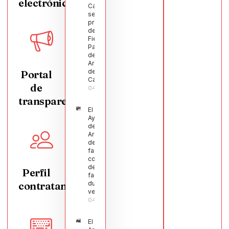
electrónica
Castellanos
será el
pregonero
de las
Fiestas
Patronales
de
Argamasilla
de
Portal
Calatrava
de
04/08/2026
transparencia
El
Ayuntamiento
de
Argamasilla
de Calatrava
facilita la
conciliación
de 200
Perfil
familias
contratante
durante el
verano
04/08/2026
El Pleno de