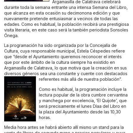
Argamasilla de Calatrava celebrará
durante toda la semana entrante una intensa Semana del Libro,
que alcanza en esta ocasión su decimonona edición y que
nuevamente pretende entusiasmar a vecinos de todas las
edades. Como es habitual, la población recibirá una prestigiosa
visita literaria, en este caso será la también periodista Sonsoles
Ónega.
La programación ha sido organizada por la Concejalía de
Cultura, cuya responsable municipal, Estela Céspedes refiere
que “desde el Ayuntamiento queremos reconocer el interés
que por este ámbito de la cultura siempre ha existido en
Argamasilla de Calatrava, lo que motiva que la creación en sus
diversos géneros sea una constante y cuente con destacados
referentes más
allá de nuestra población”.
Como es habitual, la programación incluye la
lectura popular de la obra cumbre cervantina
y manchega por excelencia, ‘El Quijote’, que
será precisamente el lunes Díaa del Libro en
la plaza del Ayuntamiento desde las 10,30
horas.
Media hora antes se habrá abierto allí mismo un stand para la
venta de libros de segunda mano a precios populares y cuya