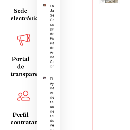
Francisco
Sede
Javier
Segura
electrónica
Castellanos
será el
pregonero
de las
Fiestas
Patronales
de
Argamasilla
de
Portal
Calatrava
de
04/08/2026
transparencia
El
Ayuntamiento
de
Argamasilla
de Calatrava
facilita la
conciliación
de 200
Perfil
familias
contratante
durante el
verano
04/08/2026