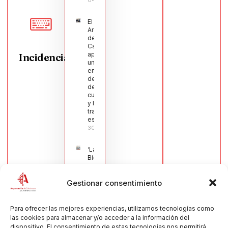
El Pleno de
Argamasilla
de
Calatrava
aprueba
Incidencias
una moción
en defensa
del sector
de la
cuchillería
y la navaja
tradicional
española
30/07/2026
‘La
Bienvenida’,
estampa de
la llegada
Gestionar consentimiento
de la Virgen
obra de
María Jesús
Muñoz
Para ofrecer las mejores experiencias, utilizamos tecnologías como
Muñoz,
las cookies para almacenar y/o acceder a la información del
anuncia las
dispositivo. El consentimiento de estas tecnologías nos permitirá