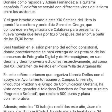
Donaire como rapsoda y Adrián Fernández a la guitarra
española. El colofón se servirá con diferentes vinos de la tierra
entre los asistentes.
Y el gran broche dorado a esta XIX Semana del Libro lo
pondrá la escritora y periodista Sonsoles Ónega, que
comparece en Argamasilla de Calatrava para presentar su
nueva novela que lleva por título ‘Después del amor’, a partir
de las 19,30 horas.
Será también en el salón plenario del edifico consistorial,
donde posteriormente se hará entrega de los premios de los
concursos de Fotografía Digital y de Marcapáginas, en sus
décima y decimonovena ediciones respectivamente, así como
del XXI Certamen de Relatos en Prosa ‘Villa de Argamasilla’.
En este señero certamen que organiza Librería Delfos con el
apoyo del Ayuntamiento rabanero, Campus University,
Productos Praxton y el Grupo de Comunicación Oretania, ha
visto como ganador al toledano Francisco de Paz por su relato
‘Regreso a Sefarad’, que recibirá 600 euros y placa
conmemorativa.
Además, entre los 110 trabajos recibidos este año, Juan de
Molina, de Ubrique (Cádiz), ha sido elegido finalista por ‘El