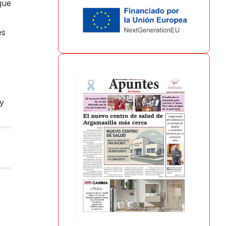
que
es
 y