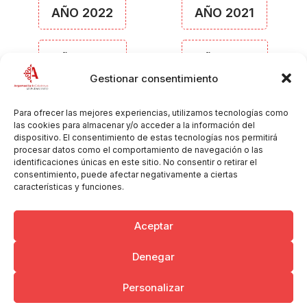
AÑO 2022
AÑO 2021
AÑO 2020
AÑO 2019
Gestionar consentimiento
AÑO 2018
AÑO 2017
Para ofrecer las mejores experiencias, utilizamos tecnologías como
las cookies para almacenar y/o acceder a la información del
dispositivo. El consentimiento de estas tecnologías nos permitirá
procesar datos como el comportamiento de navegación o las
AÑO 2016
AÑO 2015
identificaciones únicas en este sitio. No consentir o retirar el
consentimiento, puede afectar negativamente a ciertas
características y funciones.
AÑO 2014
AÑO 2013
Aceptar
Denegar
Copyright © 2026 Ayuntamiento de Argamasilla de Calatrava
Personalizar
Politica de Privacidad y Aviso Legal
Registro de la actividad